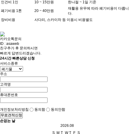
인건비 1인
10 ~ 15만원
한나절 ~ 1일 기준
재활용 유무에 따라 폐기비용이 다릅니
폐기비용 1톤
20 ~ 40만원
다.
장비비용
사다리, 스카이차 등 이용시 비용별도
카카오톡문의
ID : asaweb
친구추가 후 문의하시면
빠르게 답변드리겠습니다.
24시간 빠른상담 신청
서비스종류
주소
고객명
휴대폰번호
개인정보처리방침
동의함
동의안함
무료견적신청
손없는 날
2026.08
S
M
T
W
T
F
S