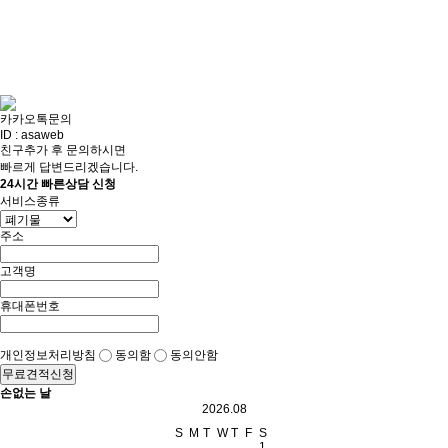
카카오톡문의
ID : asaweb
친구추가 후 문의하시면
빠르게 답변드리겠습니다.
24시간 빠른상담 신청
서비스종류
주소
고객명
휴대폰번호
개인정보처리방침
동의함
동의안함
무료견적신청
손없는 날
2026.08
S
M
T
W
T
F
S
1